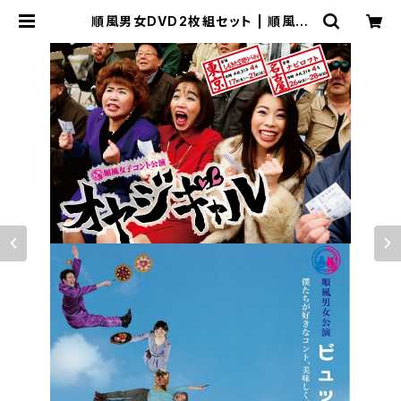
順風男女DVD2枚組セット | 順風男
女公式オンラインショップ