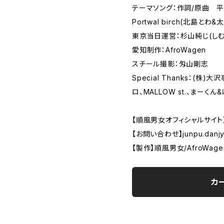
テーマソング：作詞/原曲 平
Portwal birch(北島とわ
東京当日運営：杉山純じ(しむ
愛知制作：AfroWagen
スチール撮影：匁山剛志
Special Thanks：(株
ロ、MALLOW st.、まーくん
【順風男女オフィシャルサイト
【お問い合わせ】
junpu.danj
【製作】順風男女/AfroWag
カ