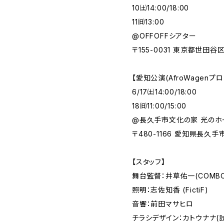
10㈯14:00/18:00
11㈰13:00
@OFFOFFシアター
〒155-0031 東京都世田谷区
【愛知公演(AfroWagenプロ
6/17㈯14:00/18:00
18㈰11:00/15:00
@長久手市文化の家 光のホ
〒480-1166 愛知県長久手
【スタッフ】
舞台監督：井草佑一(COMBO
照明：志佐知香 (FictiF)
音響：前田マサヒロ
チラシデザイン：カトウナナ(