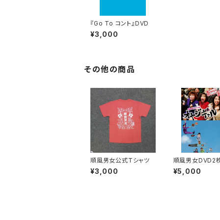
『Go To コント』DVD
¥3,000
その他の商品
順風男女公式Tシャツ
順風男女DVD2
ット
¥3,000
¥5,000