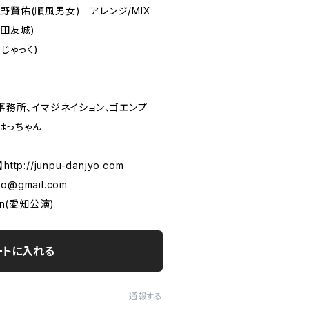
野賢佑(順風男女) アレンジ/MIX
&太田友城)
じゃっく)
)大沢事務所、イマジネイション、ゴエンプ
&はっちゃん
】
http://junpu-danjyo.com
yo@gmail.com
en(愛知公演)
ートに入れる
通報する