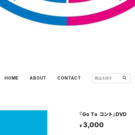
HOME
ABOUT
CONTACT
『Go To コント』DVD
3,000
¥