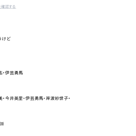
を確認する
うけど
佑・伊芸勇馬
美・今井英里・伊芸勇馬・岸波紗世子・
1㈰