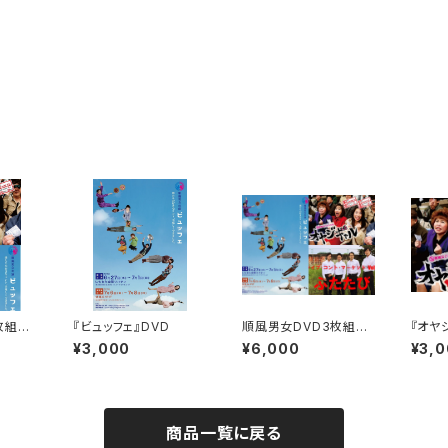
枚組セ
『ビュッフェ』DVD
順風男女DVD3枚組セ
『オヤ
ット
¥3,000
¥6,000
¥3,
商品一覧に戻る