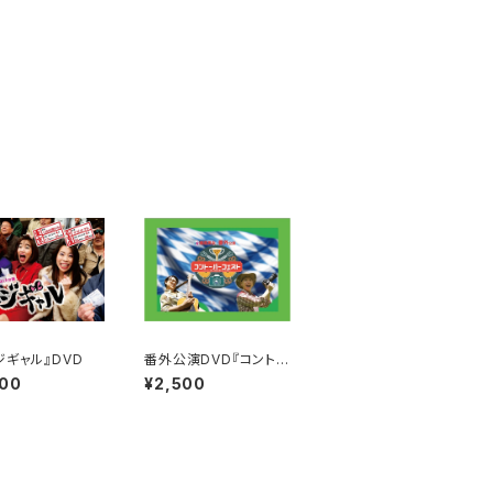
ジギャル』DVD
番外公演DVD『コントー
バーフェスト〜コントと
000
¥2,500
歌と映像が織りなす祭
典〜』