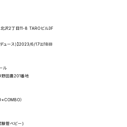
北沢2丁目11-8 TAROビル3F
デュース)】2023/6/17㈯18㈰
ール
市野田農201番地
×COMBO）
試験管ベビー)