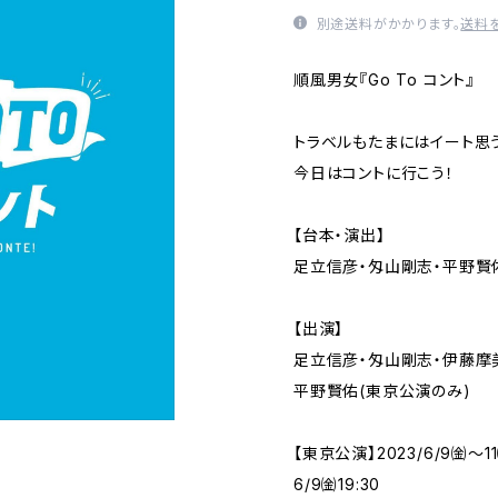
別途送料がかかります。
送料
順風男女『Go To コント』
トラベルもたまにはイート思
今日はコントに行こう！
【台本・演出】
足立信彦・匁山剛志・平野賢
【出演】
足立信彦・匁山剛志・伊藤摩
平野賢佑(東京公演のみ)
【東京公演】2023/6/9㈮〜1
6/9㈮19:30